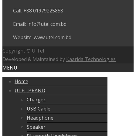
Call: +88 01979225858
Email: info@utel.com.bd
Website: www.utel.com.bd
Copyright © U Tel
Developed & Maintained by
Kaarida Technologies
MENU
Home
UTEL BRAND
Charger
USB Cable
Headphone
Speaker
Bluetooth Headphone