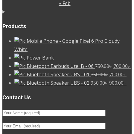
« Feb
Products
Mobile Phone - Google Pixel 6 Pro Cloudy
White
Power Bank
Original
C
Bluetooth Earbuds Utel B - 06
750.00
৳
700.00
৳
Original
price
Cur
p
Bluetooth Speaker UBS - 01
750.00
৳
700.00
৳
price
Original
was:
pri
Cur
is
Bluetooth Speaker UBS - 02
950.00
৳
900.00
৳
was:
price
750.00৳ .
is:
pri
7
Contact Us
750.00৳ .
was:
700
is:
950.00৳ .
900