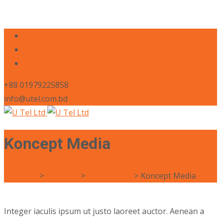
+88 01979225858
info@utel.com.bd
Koncept Media
U Tel Ltd
>
Portfolio
>
Web Design
>
Koncept Media
Integer iaculis ipsum ut justo laoreet auctor. Aenean a