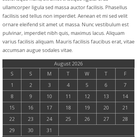
ullamcorper ligula sed massa auctor facilisis. Phasellus
facilisis sed tellus non imperdiet. Aenean et mi sed velit
ornare eleifend sit amet ut massa. Nunc vestibulum est
pulvinar, imperdiet nibh quis, maximus lacus. Aliquam
varius facilisis aliquam. Mauris facilisis faucibus erat, vitae
accumsan augue sodales vitae.
August 2026
S
S
M
T
W
T
F
1
2
3
4
5
6
7
8
9
10
11
12
13
14
15
16
17
18
19
20
21
22
23
24
25
26
27
28
29
30
31