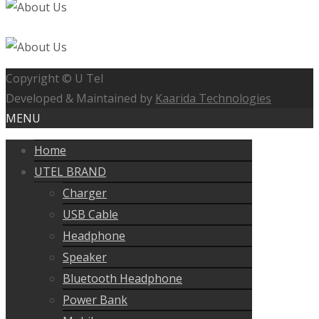
Copyright © U Tel
Developed & Maintained by
Kaarida Technologies
MENU
Home
UTEL BRAND
Charger
USB Cable
Headphone
Speaker
Bluetooth Headphone
Power Bank